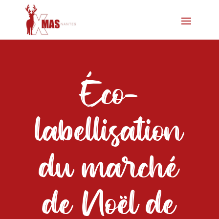
Éco-
labellisation
du marché
de Noël de